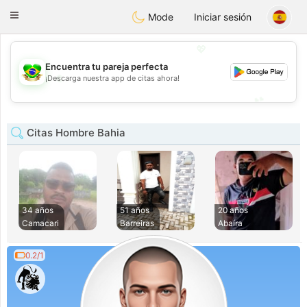
Brasil
Conversar
Toggle
Mode
Iniciar sesión
navigation
💖
Encuentra tu pareja perfecta
💖
¡Descarga nuestra app de citas ahora!
💕
💕
Citas Hombre Bahia
34 años
51 años
20 años
Camacari
Barreiras
Abaíra
0.2/1