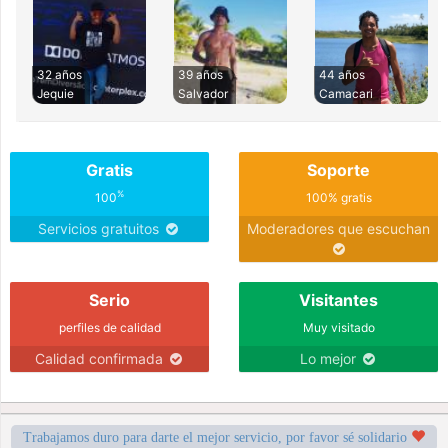
32 años
39 años
44 años
Jequie
Salvador
Camacari
Gratis
Soporte
%
100
100% gratis
Servicios gratuitos
Moderadores que escuchan
Serio
Visitantes
perfiles de calidad
Muy visitado
Calidad confirmada
Lo mejor
Trabajamos duro para darte el mejor servicio, por favor sé solidario