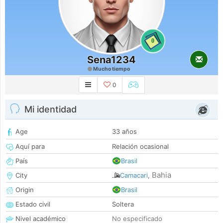
0
Sena1234
Mucho tiempo
0
Mi identidad
Age
33 años
Aquí para
Relación ocasional
País
Brasil
Bahia
City
Camacari
,
Origin
Brasil
Estado civil
Soltera
Nivel académico
No especificado