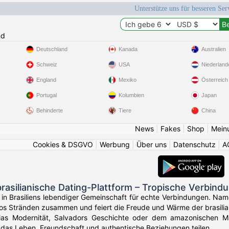
Unterstütze uns für besseren Se
nd
Deutschland
Kanada
Australien
Schweiz
USA
Niederland
England
Mexiko
Österreich
Portugal
Kolumbien
Japan
Behinderte
Tiere
China
News
|
Fakes
|
Shop
|
Mein
Cookies & DSGVO
|
Werbung
|
Über uns
|
Datenschutz
|
A
rasilianische Dating-Plattform – Tropische Verbind
in Brasiliens lebendiger Gemeinschaft für echte Verbindungen. Namo
ios Stränden zusammen und feiert die Freude und Wärme der brasilian
lias Modernität, Salvadors Geschichte oder dem amazonischen Ma
 das Leben, Freundschaft und authentische Beziehungen teilen.