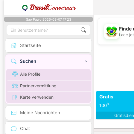
Brasil
Conversar
Sao Paulo 2026-08-07 17:23
Finde 
Lade je
Startseite
Suchen
Alle Profile
Partnervermittlung
Gratis
Karte verwenden
%
100
Meine Nachrichten
Gratisdie
Chat