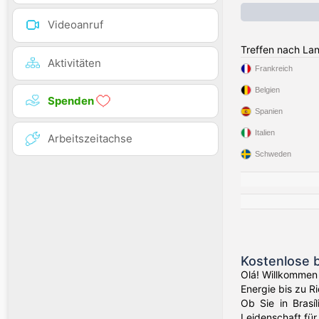
Videoanruf
Treffen nach La
Aktivitäten
Frankreich
Belgien
Spenden
Spanien
Italien
Arbeitszeitachse
Schweden
Kostenlose b
Olá! Willkommen 
Energie bis zu R
Ob Sie in Brasí
Leidenschaft für