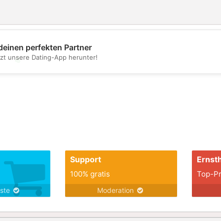
deinen perfekten Partner
tzt unsere Dating-App herunter!
💖
💕
Support
Ernsth
100% gratis
Top-Pr
nste
Moderation