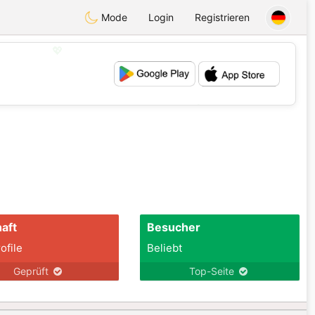
Mode
Login
Registrieren
💖
💕
aft
Besucher
ofile
Beliebt
Geprüft
Top-Seite