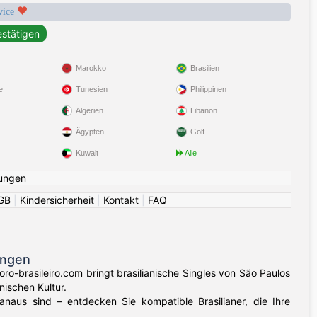
rvice
Marokko
Brasilien
e
Tunesien
Philippinen
Algerien
Libanon
Ägypten
Golf
Kuwait
Alle
ungen
GB
|
Kindersicherheit
|
Kontakt
|
FAQ
ungen
ro-brasileiro.com bringt brasilianische Singles von São Paulos
ischen Kultur.
naus sind – entdecken Sie kompatible Brasilianer, die Ihre