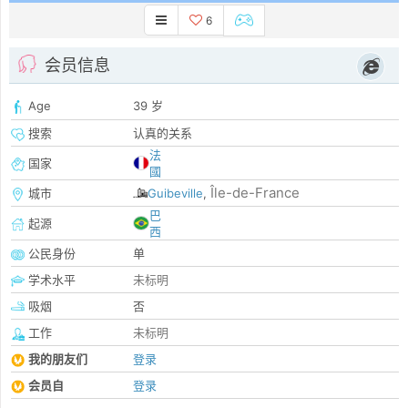
6
会员信息
Age
39 岁
搜索
认真的关系
法
国家
國
Île-de-France
城市
Guibeville
,
巴
起源
西
公民身份
单
学术水平
未标明
吸烟
否
工作
未标明
我的朋友们
登录
会员自
登录