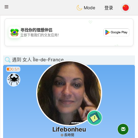
Brasil
Conversar
Toggle
Mode
登录
navigation
💖
寻找你的理想伴侣
💖
立即下载我们的交友应用！
💕
💕
遇到 女人 Île-de-France
0.5/1
1
Lifebonheu
長時間