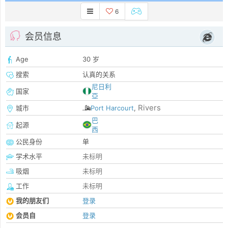
6
会员信息
Age
30 岁
搜索
认真的关系
尼日利
国家
亞
Rivers
城市
Port Harcourt
,
巴
起源
西
公民身份
单
学术水平
未标明
吸烟
未标明
工作
未标明
我的朋友们
登录
会员自
登录