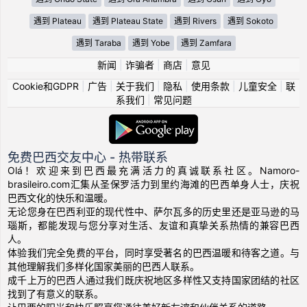
遇到 Plateau
遇到 Plateau State
遇到 Rivers
遇到 Sokoto
遇到 Taraba
遇到 Yobe
遇到 Zamfara
新闻
|
诈骗者
|
商店
|
意见
Cookie和GDPR
|
广告
|
关于我们
|
隐私
|
使用条款
|
儿童安全
|
联
系我们
|
常见问题
免费巴西交友中心 - 热带联系
Olá！欢迎来到巴西最充满活力的真诚联系社区。Namoro-
brasileiro.com汇集从圣保罗活力到里约海滩的巴西单身人士，庆祝
巴西文化的快乐和温暖。
无论您身在巴西利亚的现代性中、萨尔瓦多的历史里还是亚马逊的马
瑙斯，都能发现与您分享对生活、友谊和真挚关系热情的兼容巴西
人。
体验我们完全免费的平台，同时享受著名的巴西温暖和待客之道。与
其他理解我们多样化国家美丽的巴西人联系。
成千上万的巴西人通过我们既庆祝地区多样性又支持国家团结的社区
找到了有意义的联系。