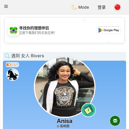
Brasil
Conversar
Toggle
Mode
登录
navigation
💖
寻找你的理想伴侣
💖
立即下载我们的交友应用！
💕
💕
遇到 女人 Rivers
0.5/1
1
Anisa
長時間