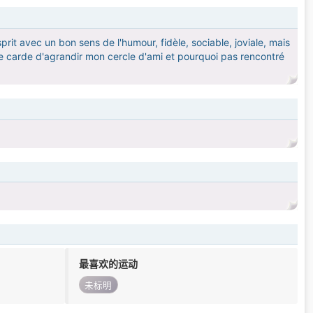
it avec un bon sens de l'humour, fidèle, sociable, joviale, mais
s le carde d'agrandir mon cercle d'ami et pourquoi pas rencontré
最喜欢的运动
未标明