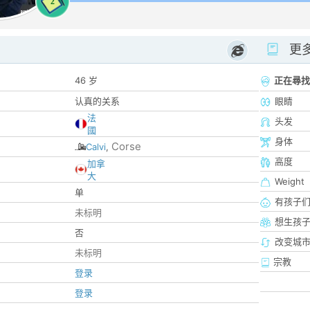
2
更
46 岁
正在尋找
认真的关系
眼睛
法
头发
國
身体
Corse
Calvi
,
高度
加拿
大
Weight
单
有孩子
未标明
想生孩
否
改变城市
未标明
宗教
登录
登录