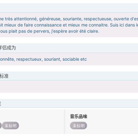
e très attentionné, généreuse, souriante, respectueuse, ouverte d'espr
erait mieux de faire connaissance et mieux me connaitre. Suis ici dan
vous plait pas de pervers, j'espère avoir été claire.
伴侣成为
honnête, respectueux, souriant, sociable etc
标准
我
音乐品味
未标明
未标明