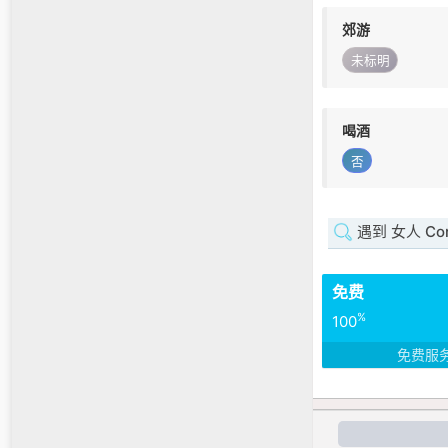
郊游
未标明
喝酒
否
遇到 女人 Cor
免费
%
100
免费服