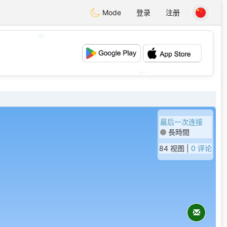
Mode
登录
注册
💖
💕
最后一次连接
長時間
84 视图 |
0 评论