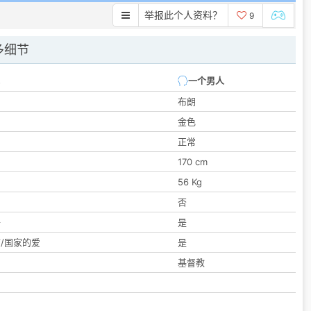
举报此个人资料？
9
多细节
一个男人
布朗
金色
正常
170 cm
56 Kg
们
否
子
是
/国家的爱
是
基督教