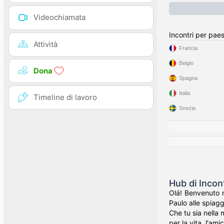
Videochiamata
Incontri per pae
Attività
Francia
Belgio
Dona
Spagna
Italia
Timeline di lavoro
Svezia
Hub di Incont
Olá! Benvenuto n
Paulo alle spiagge
Che tu sia nella 
per la vita, l'ami