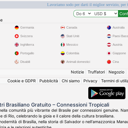
Lavoriamo sodo per darti il miglior servizio, per 
se
Germania
Canada
Australia
Svizzera
Stati Uniti
Paesi Bass
Inghilterra
Messico
Austria
Portogallo
Colombia
Giappone
Disabili
Animali domestici
Cina
Notizie
|
Truffatori
|
Negozio
|
Cookie e GDPR
|
Pubblicità
|
Chi siamo
|
Privacy
|
Termini di util
ri Brasiliano Gratuito – Connessioni Tropicali
ella comunità più vibrante del Brasile per connessioni genuine. Namor
 di Rio, celebrando la gioia e il calore della cultura brasiliana.
modernità di Brasília, nella storia di Salvador o nell'amazzonica Mana
cizia e le relazioni autentiche.