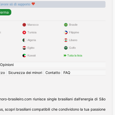
favore sii di supporto
Marocco
Brasile
i
Tunisia
Filippine
Algeria
Libano
Egitto
Golfo
Kuwait
Tutta la lista
Opinioni
izzo
|
Sicurezza dei minori
|
Contatto
|
FAQ
o-brasileiro.com riunisce single brasiliani dall'energia di São
us, scopri brasiliani compatibili che condividono la tua passione