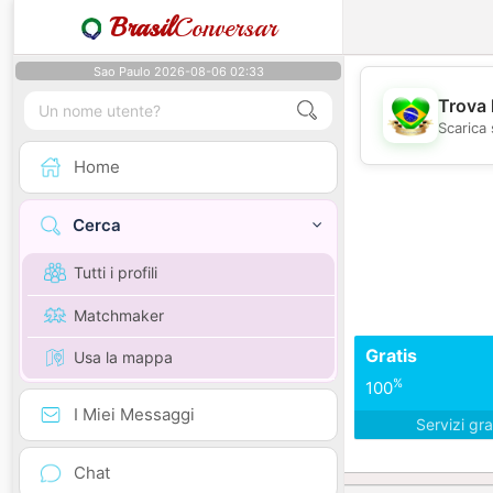
Brasil
Conversar
Sao Paulo 2026-08-06 02:33
Trova 
Scarica 
Home
Cerca
Tutti i profili
Matchmaker
Gratis
Usa la mappa
%
100
I Miei Messaggi
Servizi gra
Chat