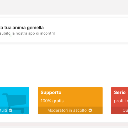
la tua anima gemella
subito la nostra app di incontri!
💖
💕
Supporto
Serio
100% gratis
profili 
tuiti
Moderatori in ascolto
Qu