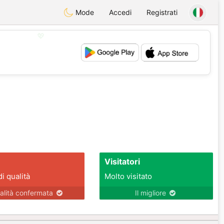
Mode
Accedi
Registrati
💖
💕
Visitatori
di qualità
Molto visitato
alità confermata
Il migliore