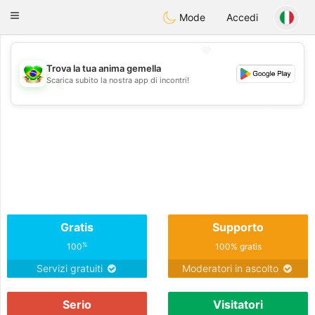
Brasil
Conversar
Toggle
Mode
Accedi
navigation
💖
Trova la tua anima gemella
Scarica subito la nostra app di incontri!
💖
💕
💕
Gratis
Supporto
%
100
100% gratis
Servizi gratuiti
Moderatori in ascolto
Serio
Visitatori