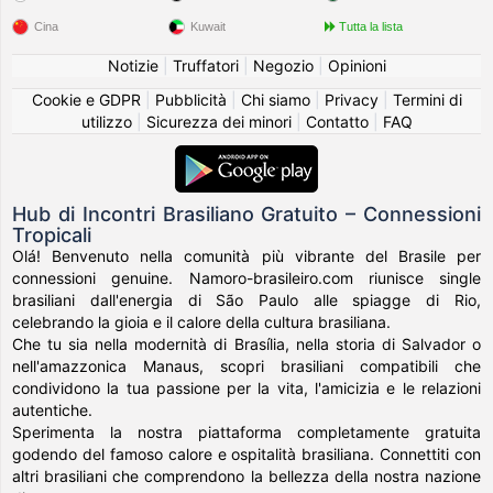
Cina
Kuwait
Tutta la lista
Notizie
|
Truffatori
|
Negozio
|
Opinioni
Cookie e GDPR
|
Pubblicità
|
Chi siamo
|
Privacy
|
Termini di
utilizzo
|
Sicurezza dei minori
|
Contatto
|
FAQ
Hub di Incontri Brasiliano Gratuito – Connessioni
Tropicali
Olá! Benvenuto nella comunità più vibrante del Brasile per
connessioni genuine. Namoro-brasileiro.com riunisce single
brasiliani dall'energia di São Paulo alle spiagge di Rio,
celebrando la gioia e il calore della cultura brasiliana.
Che tu sia nella modernità di Brasília, nella storia di Salvador o
nell'amazzonica Manaus, scopri brasiliani compatibili che
condividono la tua passione per la vita, l'amicizia e le relazioni
autentiche.
Sperimenta la nostra piattaforma completamente gratuita
godendo del famoso calore e ospitalità brasiliana. Connettiti con
altri brasiliani che comprendono la bellezza della nostra nazione