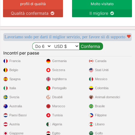
profili di qualità
Molto visitato
Qualità confermata
Il migliore
Lavoriamo sodo per darti il miglior servizio, per favore sii di supporto
Incontri per paese
Francia
Germania
Canada
Belgio
Svizzera
Stati Uniti
Spagna
Inghilterra
Messico
Italia
Portogallo
Colombia
Svezia
Disabili
Animali domestici
Australia
Marocco
Brasile
Paesi Bassi
Tunisia
Filippine
Austria
Algeria
Libano
Giappone
Egitto
Golfo