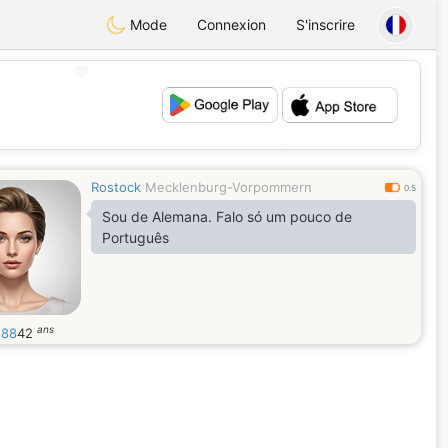
Mode
Connexion
S'inscrire
💖
💕
Rostock
Mecklenburg-Vorpommern
0.5
Sou de Alemana. Falo só um pouco de
Português
ans
s88
42