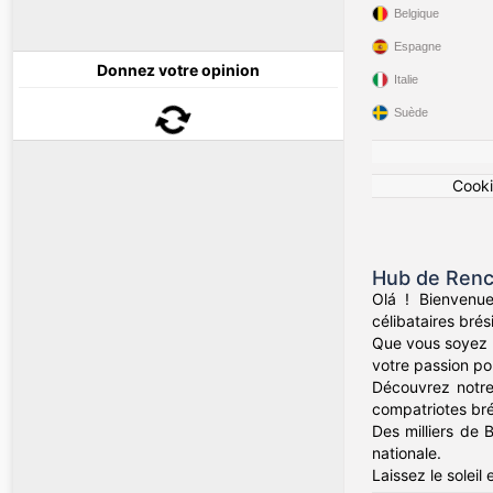
Belgique
Espagne
Donnez votre opinion
Italie
Suède
Cook
Hub de Renco
Olá ! Bienvenu
célibataires brés
Que vous soyez d
votre passion pour
Découvrez notre
compatriotes bré
Des milliers de 
nationale.
Laissez le soleil 