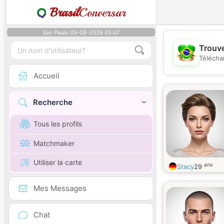
Brasil
Conversar
Sao Paulo 09-08-2026 05:47
Trouve
Télécha
Accueil
Recherche
Tous les profils
Matchmaker
Utiliser la carte
ans
Stacy
29
Mes Messages
Chat