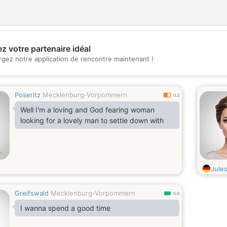
z votre partenaire idéal
rgez notre application de rencontre maintenant !
💖
💕
Poseritz
Mecklenburg-Vorpommern
0.3
Well I'm a loving and God fearing woman
looking for a lovely man to settle down with
Jule
Greifswald
Mecklenburg-Vorpommern
0.9
I wanna spend a good time