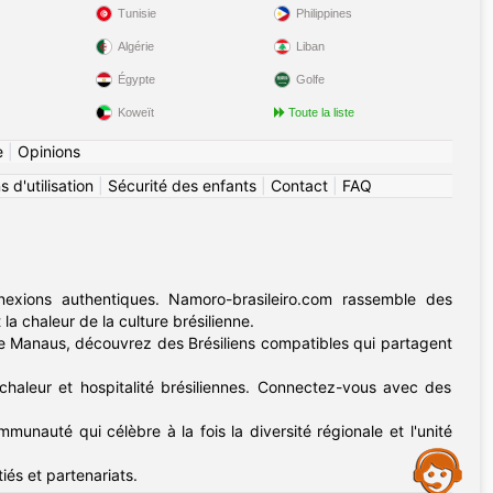
Tunisie
Philippines
Algérie
Liban
Égypte
Golfe
Koweït
Toute la liste
e
|
Opinions
 d'utilisation
|
Sécurité des enfants
|
Contact
|
FAQ
exions authentiques. Namoro-brasileiro.com rassemble des
 la chaleur de la culture brésilienne.
nne Manaus, découvrez des Brésiliens compatibles qui partagent
chaleur et hospitalité brésiliennes. Connectez-vous avec des
munauté qui célèbre à la fois la diversité régionale et l'unité
Assistance
tiés et partenariats.