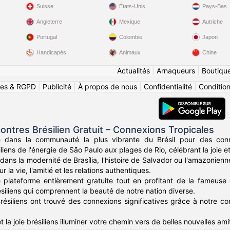
Suisse
États-Unis
Pays-Bas
Angleterre
Mexique
Autriche
Portugal
Colombie
Japon
Handicapés
Animaux
Chine
Actualités
|
Arnaqueurs
|
Boutiqu
ies & RGPD
|
Publicité
|
À propos de nous
|
Confidentialité
|
Conditions
ntres Brésilien Gratuit – Connexions Tropicales
e dans la communauté la plus vibrante du Brésil pour des conn
iliens de l'énergie de São Paulo aux plages de Rio, célébrant la joie et
ans la modernité de Brasília, l'histoire de Salvador ou l'amazonie
 la vie, l'amitié et les relations authentiques.
 plateforme entièrement gratuite tout en profitant de la fameuse 
siliens qui comprennent la beauté de notre nation diverse.
Brésiliens ont trouvé des connexions significatives grâce à notre com
et la joie brésiliens illuminer votre chemin vers de belles nouvelles ami