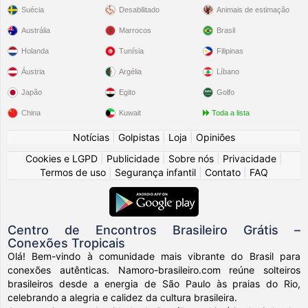
Suécia
Desabilitado
Animais de estimação
Austrália
Marrocos
Brasil
Holanda
Tunísia
Filipinas
Áustria
Argélia
Líbano
Japão
Egito
Golfo
China
Kuwait
Toda a lista
Notícias
|
Golpistas
|
Loja
|
Opiniões
Cookies e LGPD
|
Publicidade
|
Sobre nós
|
Privacidade
|
Termos de uso
|
Segurança infantil
|
Contato
|
FAQ
Centro de Encontros Brasileiro Grátis –
Conexões Tropicais
Olá! Bem-vindo à comunidade mais vibrante do Brasil para
conexões autênticas. Namoro-brasileiro.com reúne solteiros
brasileiros desde a energia de São Paulo às praias do Rio,
celebrando a alegria e calidez da cultura brasileira.