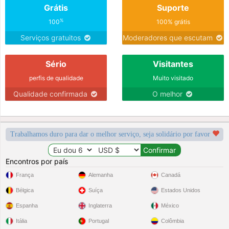
Grátis
Suporte
%
100
100% grátis
Serviços gratuitos
Moderadores que escutam
Sério
Visitantes
perfis de qualidade
Muito visitado
Qualidade confirmada
O melhor
Trabalhamos duro para dar o melhor serviço, seja solidário por favor
Encontros por país
França
Alemanha
Canadá
Bélgica
Suíça
Estados Unidos
Espanha
Inglaterra
México
Itália
Portugal
Colômbia