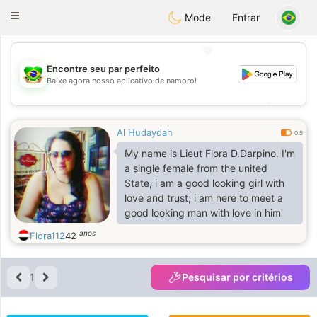
Brasil
Conversar
Toggle
Mode
Entrar
navigation
💖
Encontre seu par perfeito
Baixe agora nosso aplicativo de namoro!
💖
💕
💕
Al Hudaydah
0.5
My name is Lieut Flora D.Darpino. I'm
a single female from the united
State, i am a good looking girl with
love and trust; i am here to meet a
good looking man with love in him
anos
Flora112
42
1
Pesquisar por critérios