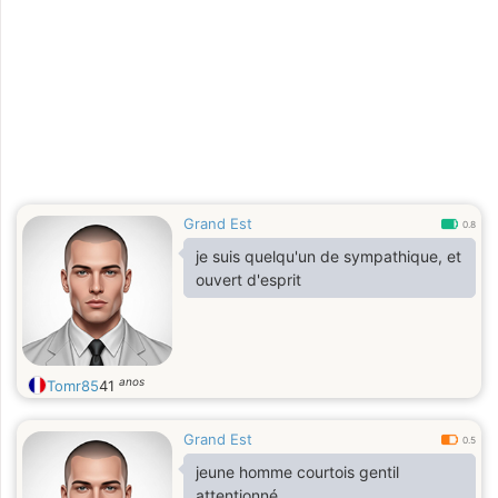
Grand Est
0.8
je suis quelqu'un de sympathique, et
ouvert d'esprit
anos
Tomr85
41
Grand Est
0.5
jeune homme courtois gentil
attentionné