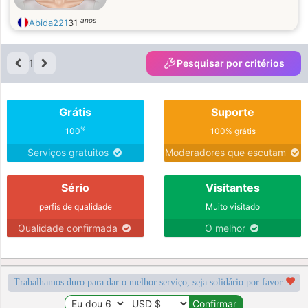
anos
Abida221
31
1
Pesquisar por critérios
Grátis
Suporte
%
100
100% grátis
Serviços gratuitos
Moderadores que escutam
Sério
Visitantes
perfis de qualidade
Muito visitado
Qualidade confirmada
O melhor
Trabalhamos duro para dar o melhor serviço, seja solidário por favor