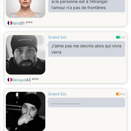
si.la personne est à l'étranger
l'amour n'a pas de frontières
anos
Ilaria
51
Grand Est
0.7
J'aime pas me decrire alors qui vivra
verra
anos
Renaud
43
Grand Est
0.3
.........................