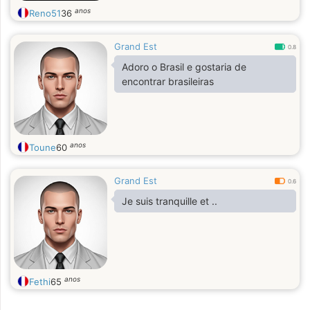
anos
Reno51
36
Grand Est
0.8
Adoro o Brasil e gostaria de
encontrar brasileiras
anos
Toune
60
Grand Est
0.6
Je suis tranquille et ..
anos
Fethi
65