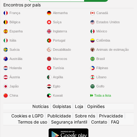
Encontros por país
França
Alemanha
Canadá
Bélgica
Suíça
Estados Unidos
Espanha
Inglaterra
México
Itália
Portugal
Colômbia
Suécia
Desabilitado
Animais de estimação
Austrália
Marrocos
Brasil
Holanda
Tunísia
Filipinas
Áustria
Argélia
Líbano
Japão
Egito
Golfo
China
Kuwait
Toda a lista
Notícias
|
Golpistas
|
Loja
|
Opiniões
Cookies e LGPD
|
Publicidade
|
Sobre nós
|
Privacidade
|
Termos de uso
|
Segurança infantil
|
Contato
|
FAQ