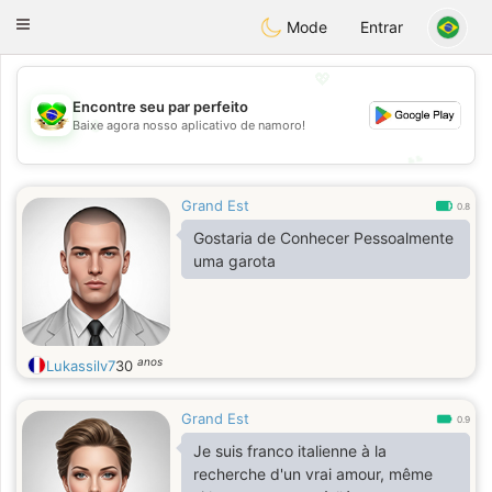
Brasil
Conversar
Toggle
Mode
Entrar
navigation
💖
Encontre seu par perfeito
💖
Baixe agora nosso aplicativo de namoro!
💕
💕
Grand Est
0.8
Gostaria de Conhecer Pessoalmente
uma garota
anos
Lukassilv7
30
Grand Est
0.9
Je suis franco italienne à la
recherche d'un vrai amour, même