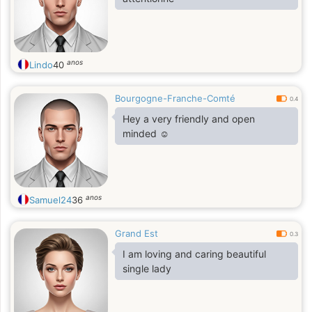
anos
Lindo
40
Bourgogne-Franche-Comté
0.4
Hey a very friendly and open
minded ☺️
anos
Samuel24
36
Grand Est
0.3
I am loving and caring beautiful
single lady