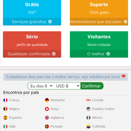
Grátis
Suporte
%
100
100% grátis
Serviços gratuitos
Moderadores que escutam
Sério
Visitantes
perfis de qualidade
Muito visitado
Qualidade confirmada
O melhor
Trabalhamos duro para dar o melhor serviço, seja solidário por favor
Encontros por país
França
Alemanha
Canadá
Bélgica
Suíça
Estados Unidos
Espanha
Inglaterra
México
Itália
Portugal
Colômbia