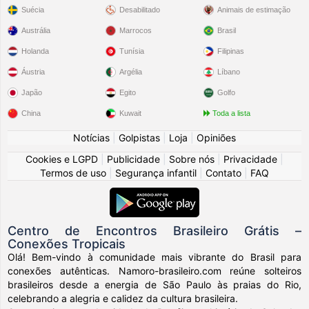
Suécia
Desabilitado
Animais de estimação
Austrália
Marrocos
Brasil
Holanda
Tunísia
Filipinas
Áustria
Argélia
Líbano
Japão
Egito
Golfo
China
Kuwait
Toda a lista
Notícias
|
Golpistas
|
Loja
|
Opiniões
Cookies e LGPD
|
Publicidade
|
Sobre nós
|
Privacidade
|
Termos de uso
|
Segurança infantil
|
Contato
|
FAQ
Centro de Encontros Brasileiro Grátis –
Conexões Tropicais
Olá! Bem-vindo à comunidade mais vibrante do Brasil para
conexões autênticas. Namoro-brasileiro.com reúne solteiros
brasileiros desde a energia de São Paulo às praias do Rio,
celebrando a alegria e calidez da cultura brasileira.