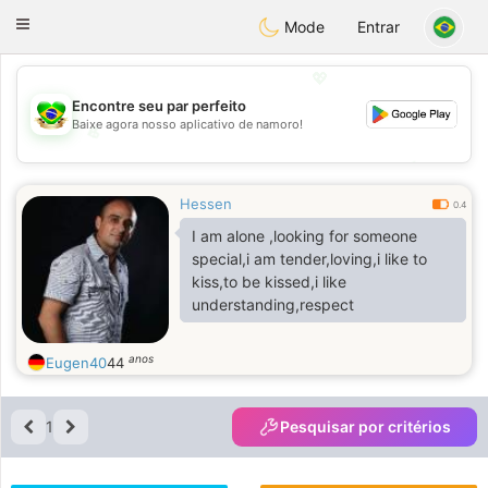
Brasil
Conversar
Toggle
Mode
Entrar
navigation
💖
Encontre seu par perfeito
Baixe agora nosso aplicativo de namoro!
💖
💕
💕
Hessen
0.4
I am alone ,looking for someone
special,i am tender,loving,i like to
kiss,to be kissed,i like
understanding,respect
anos
Eugen40
44
1
Pesquisar por critérios