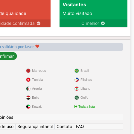
Visitantes
 de qualidade
Muito visitado
lidade confirmada
O melhor
a solidário por favor
Marrocos
Brasil
Tunísia
Filipinas
Argélia
Líbano
Egito
Golfo
Kuwait
Toda a lista
piniões
 de uso
|
Segurança infantil
|
Contato
|
FAQ