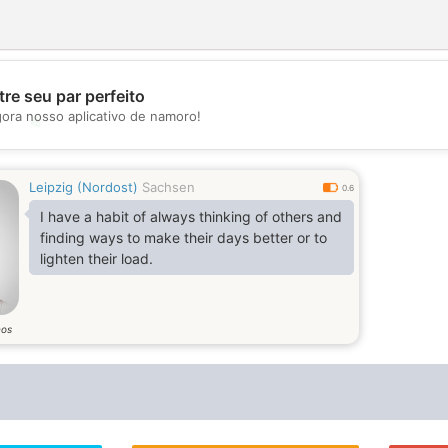
re seu par perfeito
gora nosso aplicativo de namoro!
💖
💕
Leipzig (Nordost)
Sachsen
0.6
I have a habit of always thinking of others and
finding ways to make their days better or to
lighten their load.
nos