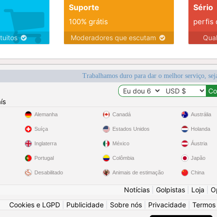
Suporte
Sério
100% grátis
perfis
tuitos
Moderadores que escutam
Qua
Trabalhamos duro para dar o melhor serviço, sej
ís
Alemanha
Canadá
Austrália
Suíça
Estados Unidos
Holanda
Inglaterra
México
Áustria
Portugal
Colômbia
Japão
Desabilitado
Animais de estimação
China
Notícias
|
Golpistas
|
Loja
|
O
Cookies e LGPD
|
Publicidade
|
Sobre nós
|
Privacidade
|
Termos