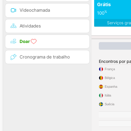
Grátis
Videochamada
%
100
Serviços gra
Atividades
Doar
Cronograma de trabalho
Encontros por pa
França
Bélgica
Espanha
Itália
Suécia