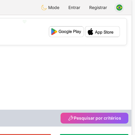
Mode
Entrar
Registrar
💖
💕
Pesquisar por critérios