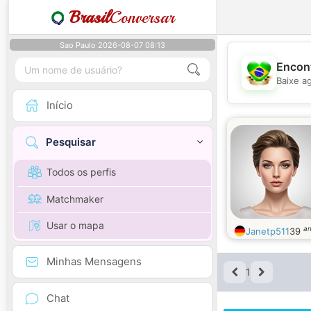
Brasil
Conversar
Sao Paulo 2026-08-07 08:13
Encont
Baixe a
Início
Pesquisar
Todos os perfis
Matchmaker
Usar o mapa
a
Janetp511
39
Minhas Mensagens
1
Chat