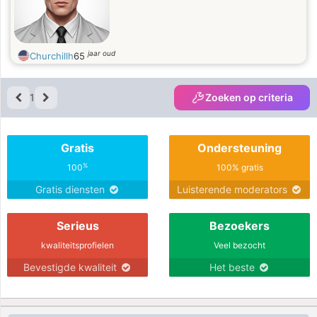
jaar oud
Churchillh
65
1
Zoeken op criteria
Gratis
Ondersteuning
%
100
100% gratis
Gratis diensten
Luisterende moderators
Serieus
Bezoekers
kwaliteitsprofielen
Veel bezocht
Bevestigde kwaliteit
Het beste