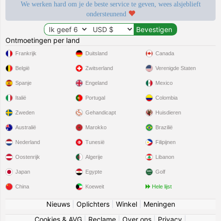
We werken hard om je de beste service te geven, wees alsjeblieft
ondersteunend
Ontmoetingen per land
Frankrijk
Duitsland
Canada
België
Zwitserland
Verenigde Staten
Spanje
Engeland
Mexico
Italië
Portugal
Colombia
Zweden
Gehandicapt
Huisdieren
Australië
Marokko
Brazilië
Nederland
Tunesië
Filipijnen
Oostenrijk
Algerije
Libanon
Japan
Egypte
Golf
China
Koeweit
Hele lijst
Nieuws
|
Oplichters
|
Winkel
|
Meningen
Cookies & AVG
|
Reclame
|
Over ons
|
Privacy
|