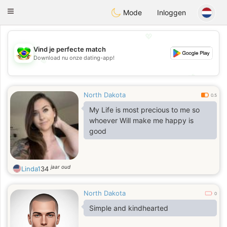
Brasil
Conversar
Toggle
Mode
Inloggen
navigation
💖
Vind je perfecte match
Download nu onze dating-app!
💖
💕
💕
North Dakota
0.5
My Life is most precious to me so
whoever Will make me happy is
good
jaar oud
Linda1
34
North Dakota
0
Simple and kindhearted