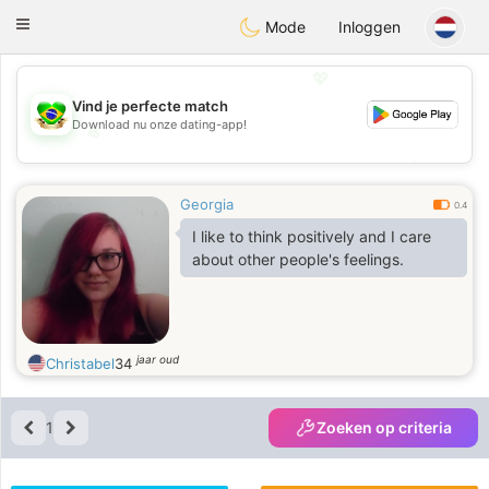
Brasil
Conversar
Toggle
Mode
Inloggen
navigation
💖
Vind je perfecte match
Download nu onze dating-app!
💖
💕
💕
Georgia
0.4
I like to think positively and I care
about other people's feelings.
jaar oud
Christabel
34
1
Zoeken op criteria