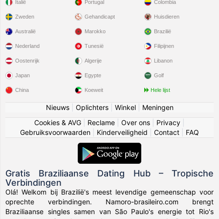
Italië
Portugal
Colombia
Zweden
Gehandicapt
Huisdieren
Australië
Marokko
Brazilië
Nederland
Tunesië
Filipijnen
Oostenrijk
Algerije
Libanon
Japan
Egypte
Golf
China
Koeweit
Hele lijst
Nieuws
|
Oplichters
|
Winkel
|
Meningen
Cookies & AVG
|
Reclame
|
Over ons
|
Privacy
|
Gebruiksvoorwaarden
|
Kinderveiligheid
|
Contact
|
FAQ
Gratis Braziliaanse Dating Hub – Tropische
Verbindingen
Olá! Welkom bij Brazilië's meest levendige gemeenschap voor
oprechte verbindingen. Namoro-brasileiro.com brengt
Braziliaanse singles samen van São Paulo's energie tot Rio's