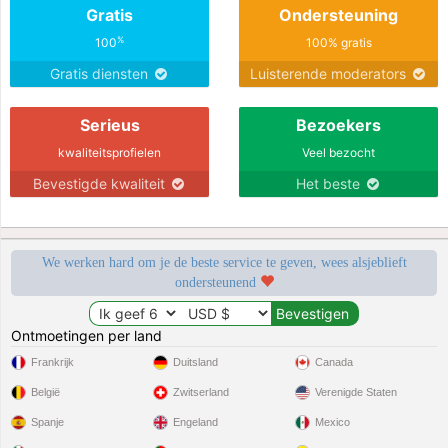
Gratis
Ondersteuning
%
100
100% gratis
Gratis diensten
Luisterende moderators
Serieus
Bezoekers
kwaliteitsprofielen
Veel bezocht
Bevestigde kwaliteit
Het beste
We werken hard om je de beste service te geven, wees alsjeblieft
ondersteunend
Ontmoetingen per land
Frankrijk
Duitsland
Canada
België
Zwitserland
Verenigde Staten
Spanje
Engeland
Mexico