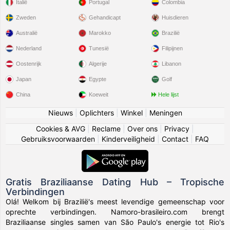
Italië
Portugal
Colombia
Zweden
Gehandicapt
Huisdieren
Australië
Marokko
Brazilië
Nederland
Tunesië
Filipijnen
Oostenrijk
Algerije
Libanon
Japan
Egypte
Golf
China
Koeweit
Hele lijst
Nieuws
|
Oplichters
|
Winkel
|
Meningen
Cookies & AVG
|
Reclame
|
Over ons
|
Privacy
|
Gebruiksvoorwaarden
|
Kinderveiligheid
|
Contact
|
FAQ
Gratis Braziliaanse Dating Hub – Tropische
Verbindingen
Olá! Welkom bij Brazilië's meest levendige gemeenschap voor
oprechte verbindingen. Namoro-brasileiro.com brengt
Braziliaanse singles samen van São Paulo's energie tot Rio's