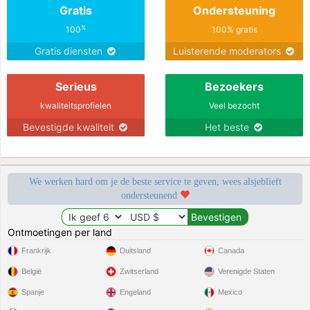
Gratis
Ondersteuning
%
100
100% gratis
Gratis diensten
Luisterende moderators
Serieus
Bezoekers
kwaliteitsprofielen
Veel bezocht
Bevestigde kwaliteit
Het beste
We werken hard om je de beste service te geven, wees alsjeblieft
ondersteunend
Ontmoetingen per land
Frankrijk
Duitsland
Canada
België
Zwitserland
Verenigde Staten
Spanje
Engeland
Mexico