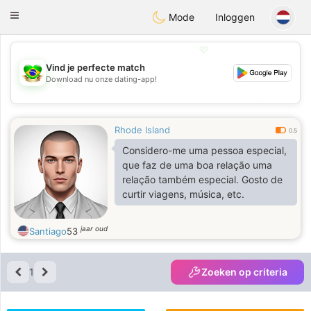
Brasil
Conversar
Toggle
Mode
Inloggen
navigation
💖
Vind je perfecte match
Download nu onze dating-app!
💖
💕
💕
Rhode Island
0.5
Considero-me uma pessoa especial,
que faz de uma boa relação uma
relação também especial. Gosto de
curtir viagens, música, etc.
jaar oud
Santiago
53
1
Zoeken op criteria