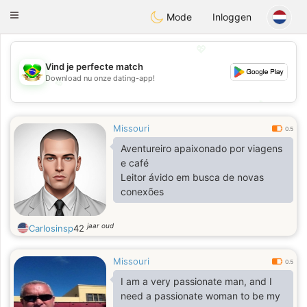
Brasil
Conversar
Toggle
Mode
Inloggen
navigation
💖
Vind je perfecte match
Download nu onze dating-app!
💖
💕
💕
Missouri
0.5
Aventureiro apaixonado por viagens
e café
Leitor ávido em busca de novas
conexões
jaar oud
Carlosinsp
42
Missouri
0.5
I am a very passionate man, and I
need a passionate woman to be my