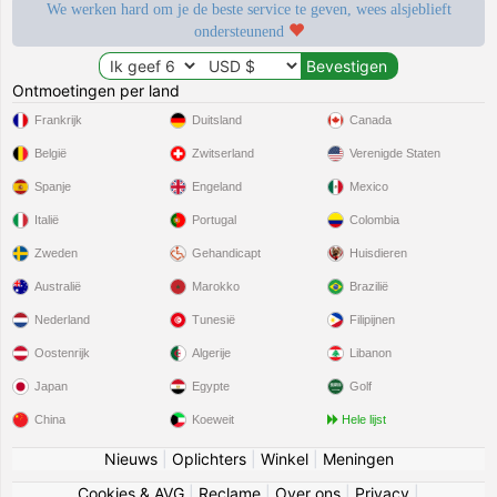
We werken hard om je de beste service te geven, wees alsjeblieft
ondersteunend
Ontmoetingen per land
Frankrijk
Duitsland
Canada
België
Zwitserland
Verenigde Staten
Spanje
Engeland
Mexico
Italië
Portugal
Colombia
Zweden
Gehandicapt
Huisdieren
Australië
Marokko
Brazilië
Nederland
Tunesië
Filipijnen
Oostenrijk
Algerije
Libanon
Japan
Egypte
Golf
China
Koeweit
Hele lijst
Nieuws
|
Oplichters
|
Winkel
|
Meningen
Cookies & AVG
|
Reclame
|
Over ons
|
Privacy
|