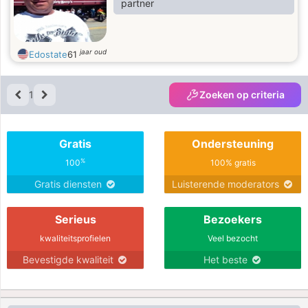
partner
jaar oud
Edostate
61
1
Zoeken op criteria
Gratis
Ondersteuning
%
100
100% gratis
Gratis diensten
Luisterende moderators
Serieus
Bezoekers
kwaliteitsprofielen
Veel bezocht
Bevestigde kwaliteit
Het beste