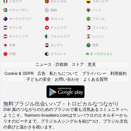
イタリア
ポルトガル
コロンビア
スウェーデン
無効
ペット
オーストラリア
モロッコ
ブラジル
オランダ
チュニジア
フィリピン
オーストリア
アルジェリア
レバノン
日本
エジプト
湾岸
中国
クウェート
すべてのリスト
ニュース
|
詐欺師
|
ストア
|
意見
Cookie & GDPR
|
広告
|
私たちについて
|
プライバシー
|
利用規約
|
子どもの安全
|
お問い合わせ
|
よくある質問
無料ブラジル出会いハブ - トロピカルなつながり
Olá! 真のつながりのためのブラジルで最も活気あるコミュニティへ
ようこそ。Namoro-brasileiro.comはサンパウロのエネルギーから
リオのビーチまで、ブラジル人シングルを結びつけ、ブラジル文化
の喜びと温かさを祝います。