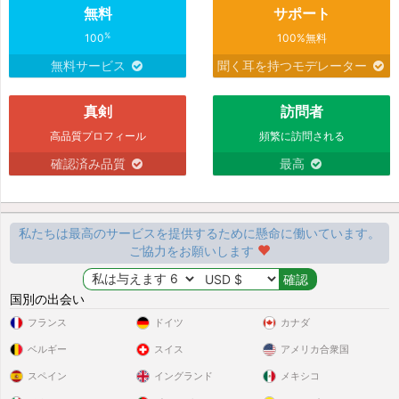
無料
サポート
%
100
100%無料
無料サービス
聞く耳を持つモデレーター
真剣
訪問者
高品質プロフィール
頻繁に訪問される
確認済み品質
最高
私たちは最高のサービスを提供するために懸命に働いています。
ご協力をお願いします
国別の出会い
フランス
ドイツ
カナダ
ベルギー
スイス
アメリカ合衆国
スペイン
イングランド
メキシコ