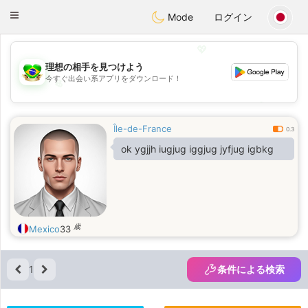
Brasil
Conversar
Toggle
Mode
ログイン
navigation
💖
理想の相手を見つけよう
今すぐ出会い系アプリをダウンロード！
💖
💕
💕
Île-de-France
0.3
ok ygjjh iugjug iggjug jyfjug igbkg
歳
Mexico
33
1
条件による検索