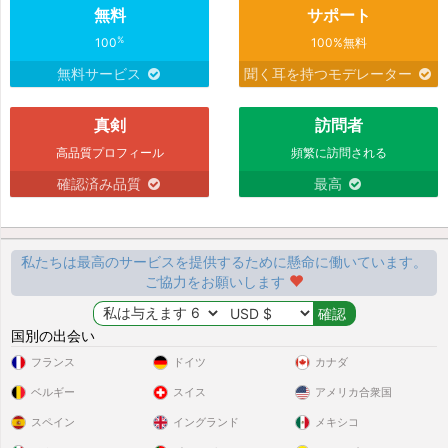
無料
サポート
%
100
100%無料
無料サービス
聞く耳を持つモデレーター
真剣
訪問者
高品質プロフィール
頻繁に訪問される
確認済み品質
最高
私たちは最高のサービスを提供するために懸命に働いています。
ご協力をお願いします
国別の出会い
フランス
ドイツ
カナダ
ベルギー
スイス
アメリカ合衆国
スペイン
イングランド
メキシコ