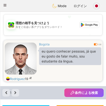
Brasil
Conversar
Toggle
Mode
ログイン
navigation
💖
理想の相手を見つけよう
今すぐ出会い系アプリをダウンロード！
💖
💕
💕
Bogota
0.6
eu quero conhecer pessoas, já que
eu gosto de falar muito, sou
estudante da lingua.
歳
Rodriguez
19
1
条件による検索