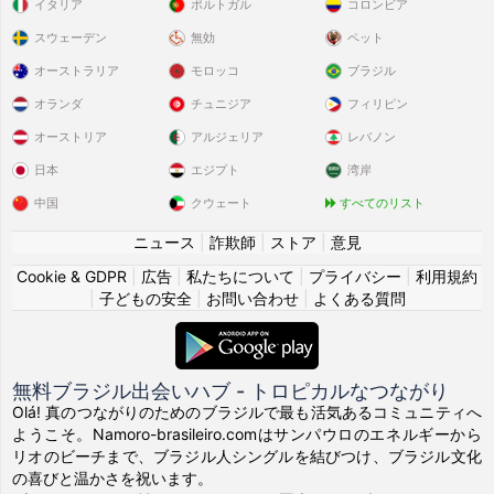
イタリア
ポルトガル
コロンビア
スウェーデン
無効
ペット
オーストラリア
モロッコ
ブラジル
オランダ
チュニジア
フィリピン
オーストリア
アルジェリア
レバノン
日本
エジプト
湾岸
中国
クウェート
すべてのリスト
ニュース
|
詐欺師
|
ストア
|
意見
Cookie & GDPR
|
広告
|
私たちについて
|
プライバシー
|
利用規約
|
子どもの安全
|
お問い合わせ
|
よくある質問
無料ブラジル出会いハブ - トロピカルなつながり
Olá! 真のつながりのためのブラジルで最も活気あるコミュニティへ
ようこそ。Namoro-brasileiro.comはサンパウロのエネルギーから
リオのビーチまで、ブラジル人シングルを結びつけ、ブラジル文化
の喜びと温かさを祝います。