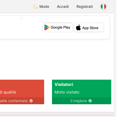
Mode
Accedi
Registrati
💖
💕
Visitatori
di qualità
Molto visitato
alità confermata
Il migliore