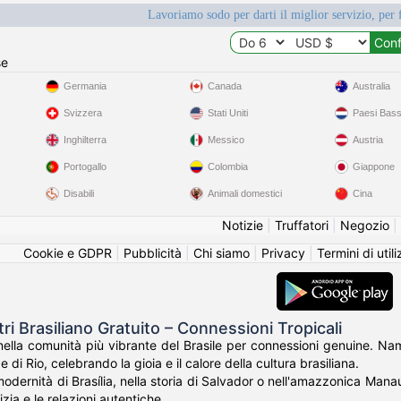
Lavoriamo sodo per darti il miglior servizio, per 
se
Germania
Canada
Australia
Svizzera
Stati Uniti
Paesi Bass
Inghilterra
Messico
Austria
Portogallo
Colombia
Giappone
Disabili
Animali domestici
Cina
Notizie
|
Truffatori
|
Negozio
|
Cookie e GDPR
|
Pubblicità
|
Chi siamo
|
Privacy
|
Termini di util
ri Brasiliano Gratuito – Connessioni Tropicali
ella comunità più vibrante del Brasile per connessioni genuine. Namor
 di Rio, celebrando la gioia e il calore della cultura brasiliana.
modernità di Brasília, nella storia di Salvador o nell'amazzonica Mana
cizia e le relazioni autentiche.