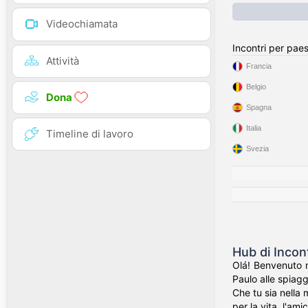
Videochiamata
Incontri per pae
Attività
Francia
Belgio
Dona
Spagna
Italia
Timeline di lavoro
Svezia
Hub di Incont
Olá! Benvenuto n
Paulo alle spiagge
Che tu sia nella 
per la vita, l'ami