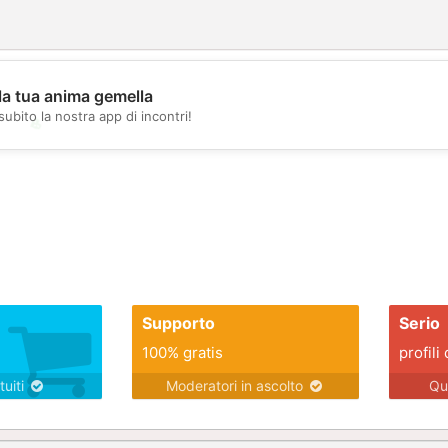
la tua anima gemella
subito la nostra app di incontri!
💖
💕
Supporto
Serio
100% gratis
profili 
tuiti
Moderatori in ascolto
Qu