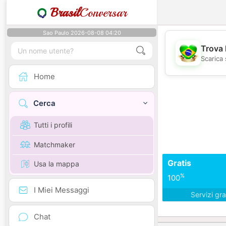
Brasil
Conversar
Sao Paulo 2026-08-08 04:20
Trova 
Scarica 
Home
Cerca
Tutti i profili
Matchmaker
Gratis
Usa la mappa
%
100
I Miei Messaggi
Servizi gra
Chat