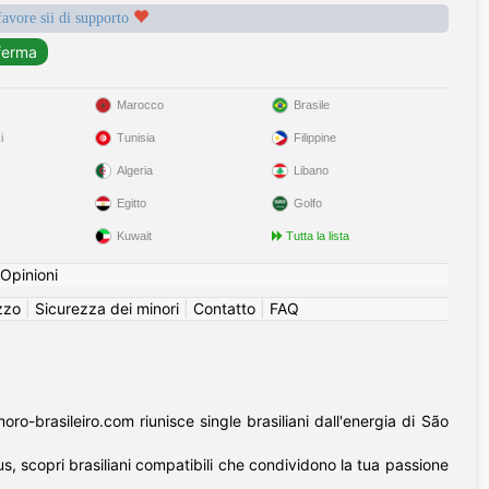
favore sii di supporto
Marocco
Brasile
i
Tunisia
Filippine
Algeria
Libano
Egitto
Golfo
Kuwait
Tutta la lista
Opinioni
izzo
|
Sicurezza dei minori
|
Contatto
|
FAQ
o-brasileiro.com riunisce single brasiliani dall'energia di São
us, scopri brasiliani compatibili che condividono la tua passione