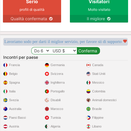
Serio
Visitatori
profili di qualità
Molto visitato
Qualità confermata
Il migliore
Lavoriamo sodo per darti il miglior servizio, per favore sii di supporto
Incontri per paese
Francia
Germania
Canada
Belgio
Svizzera
Stati Uniti
Spagna
Inghilterra
Messico
Italia
Portogallo
Colombia
Svezia
Disabili
Animali domestici
Australia
Marocco
Brasile
Paesi Bassi
Tunisia
Filippine
Austria
Algeria
Libano