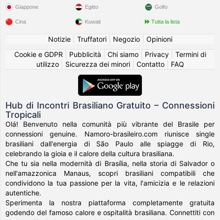
Giappone
Egitto
Golfo
Cina
Kuwait
Tutta la lista
Notizie
|
Truffatori
|
Negozio
|
Opinioni
Cookie e GDPR
|
Pubblicità
|
Chi siamo
|
Privacy
|
Termini di
utilizzo
|
Sicurezza dei minori
|
Contatto
|
FAQ
Hub di Incontri Brasiliano Gratuito – Connessioni
Tropicali
Olá! Benvenuto nella comunità più vibrante del Brasile per
connessioni genuine. Namoro-brasileiro.com riunisce single
brasiliani dall'energia di São Paulo alle spiagge di Rio,
celebrando la gioia e il calore della cultura brasiliana.
Che tu sia nella modernità di Brasília, nella storia di Salvador o
nell'amazzonica Manaus, scopri brasiliani compatibili che
condividono la tua passione per la vita, l'amicizia e le relazioni
autentiche.
Sperimenta la nostra piattaforma completamente gratuita
godendo del famoso calore e ospitalità brasiliana. Connettiti con