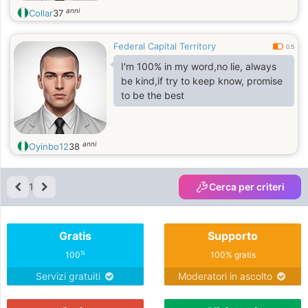
anni
Collar
37
Federal Capital Territory
0.5
I'm 100% in my word,no lie, always
be kind,if try to keep know, promise
to be the best
anni
Oyinbo12
38
1
Cerca per criteri
Gratis
Supporto
%
100
100% gratis
Servizi gratuiti
Moderatori in ascolto