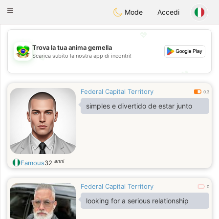
Brasil
Conversar
Toggle
Mode
Accedi
navigation
💖
Trova la tua anima gemella
Scarica subito la nostra app di incontri!
💖
💕
💕
Federal Capital Territory
0.3
simples e divertido de estar junto
anni
Famous
32
Federal Capital Territory
0
looking for a serious relationship