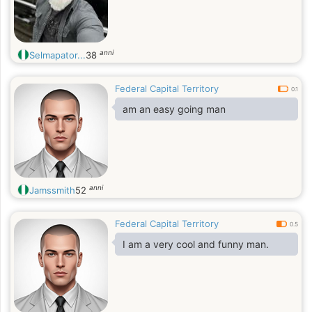
anni
Selmapator...
38
Federal Capital Territory
0.1
am an easy going man
anni
Jamssmith
52
Federal Capital Territory
0.5
I am a very cool and funny man.