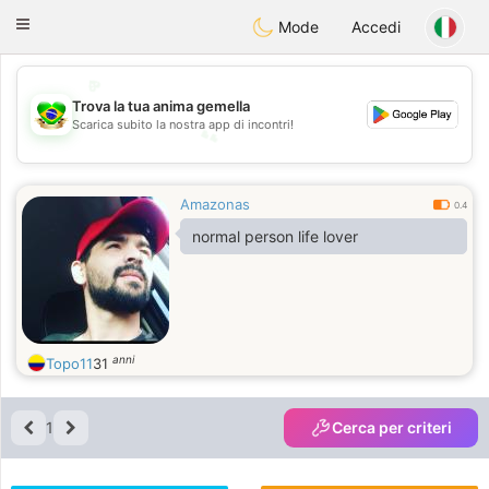
Brasil
Conversar
Toggle
Mode
Accedi
navigation
💖
Trova la tua anima gemella
💕
Scarica subito la nostra app di incontri!
💕
💖
Amazonas
0.4
normal person life lover
anni
Topo11
31
1
Cerca per criteri