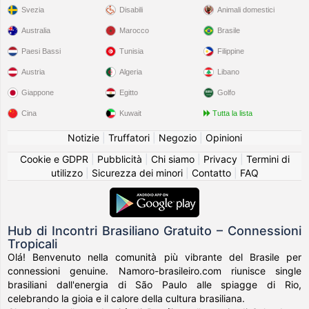
Svezia
Disabili
Animali domestici
Australia
Marocco
Brasile
Paesi Bassi
Tunisia
Filippine
Austria
Algeria
Libano
Giappone
Egitto
Golfo
Cina
Kuwait
Tutta la lista
Notizie
|
Truffatori
|
Negozio
|
Opinioni
Cookie e GDPR
|
Pubblicità
|
Chi siamo
|
Privacy
|
Termini di
utilizzo
|
Sicurezza dei minori
|
Contatto
|
FAQ
Hub di Incontri Brasiliano Gratuito – Connessioni
Tropicali
Olá! Benvenuto nella comunità più vibrante del Brasile per
connessioni genuine. Namoro-brasileiro.com riunisce single
brasiliani dall'energia di São Paulo alle spiagge di Rio,
celebrando la gioia e il calore della cultura brasiliana.