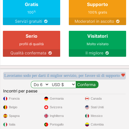
Gratis
Supporto
%
100
100% gratis
Servizi gratuiti
Moderatori in ascolto
Serio
Visitatori
profili di qualità
Molto visitato
Qualità confermata
Il migliore
Lavoriamo sodo per darti il miglior servizio, per favore sii di supporto
Incontri per paese
Francia
Germania
Canada
Belgio
Svizzera
Stati Uniti
Spagna
Inghilterra
Messico
Italia
Portogallo
Colombia