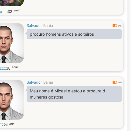
anni
gomm
32
Salvador
Bahia
0.6
procuro homens ativos e solteiros
anni
zzz
38
Salvador
Bahia
0.6
Meu nome é Micael e estou a procura d
mulheres gostosa
anni
07
20