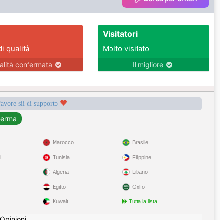
Visitatori
di qualità
Molto visitato
alità confermata
Il migliore
favore sii di supporto
Marocco
Brasile
i
Tunisia
Filippine
Algeria
Libano
Egitto
Golfo
Kuwait
Tutta la lista
Opinioni