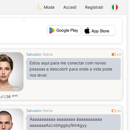
Mode
Accedi
Registrati
💖
💕
Salvador
Bahia
0.3
Estou aqui para me conectar com novas
pessoas e descobrir para onde a vida pode
nos levar.
anni
ca12
36
Salvador
Bahia
0.2
Áaaaaaaaaaa aaaaaaaa áaaaaaaaaaa
aaaaaaaAzcvbhggbyfbh4gyy