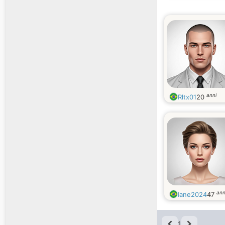
anni
Rltx01
20
ann
Iane2024
47
1