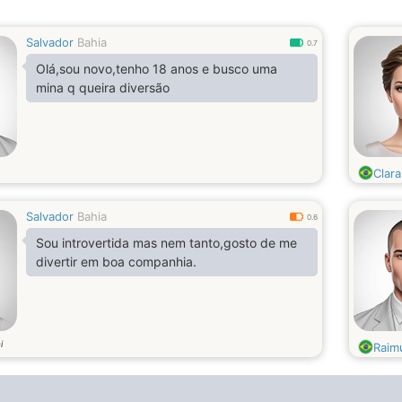
Salvador
Bahia
0.7
Olá,sou novo,tenho 18 anos e busco uma
mina q queira diversão
Clara
Salvador
Bahia
0.6
Sou introvertida mas nem tanto,gosto de me
divertir em boa companhia.
i
Raim