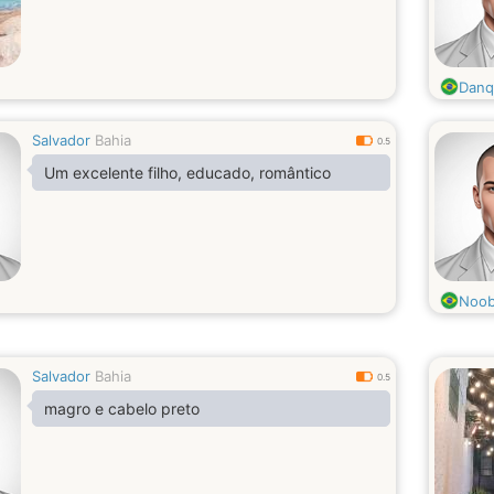
Danq
Salvador
Bahia
0.5
Um excelente filho, educado, romântico
Noob
Salvador
Bahia
0.5
magro e cabelo preto