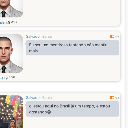
anni
uin
49
Salvador
Bahia
0.5
Eu sou um mentiroso tentando não mentir
mais
anni
ie
19
Salvador
Bahia
0.4
oi estou aqui no Brasil já um tempo, e estou
gostando😁