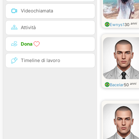
Videochiamata
anni
Ewnys1
30
Attività
Dona
Timeline di lavoro
anni
Bacelar
50