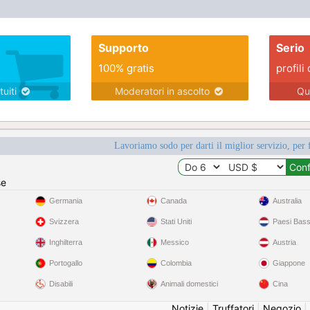
Supporto
Serio
100% gratis
profili 
tuiti
Moderatori in ascolto
Qu
Lavoriamo sodo per darti il miglior servizio, per 
se
Germania
Canada
Australia
Svizzera
Stati Uniti
Paesi Bass
Inghilterra
Messico
Austria
Portogallo
Colombia
Giappone
Disabili
Animali domestici
Cina
Notizie
|
Truffatori
|
Negozio
|