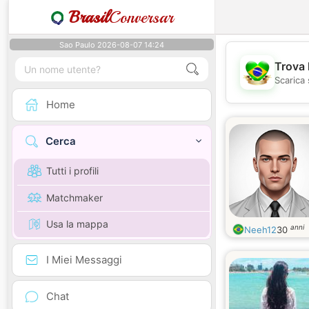
Brasil
Conversar
Sao Paulo 2026-08-07 14:24
Trova 
Scarica 
Home
Cerca
Tutti i profili
Matchmaker
Usa la mappa
anni
Neeh12
30
I Miei Messaggi
Chat