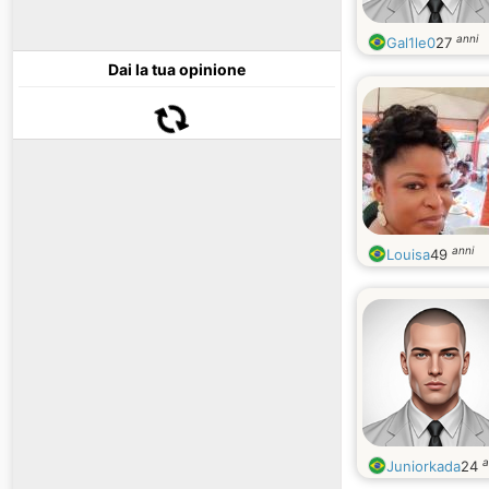
anni
Gal1le0
27
Dai la tua opinione
anni
Louisa
49
a
Juniorkada
24