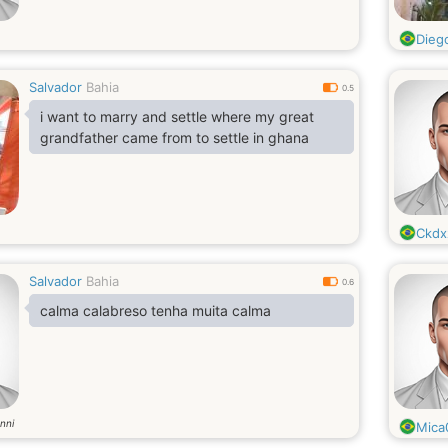
Die
Salvador
Bahia
0.5
i want to marry and settle where my great
grandfather came from to settle in ghana
Ckdx
Salvador
Bahia
0.6
calma calabreso tenha muita calma
nni
Mica