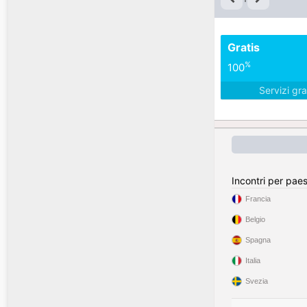
Gratis
%
100
Servizi gra
Incontri per pae
Francia
Belgio
Spagna
Italia
Svezia