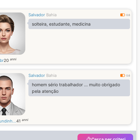
Salvador
Bahia
0.6
solteira, estudante, medicina
anni
br
20
Salvador
Bahia
0.6
homem sério trabalhador ... muito obrigado
pela atenção
anni
undinh...
41
Cerca per criteri