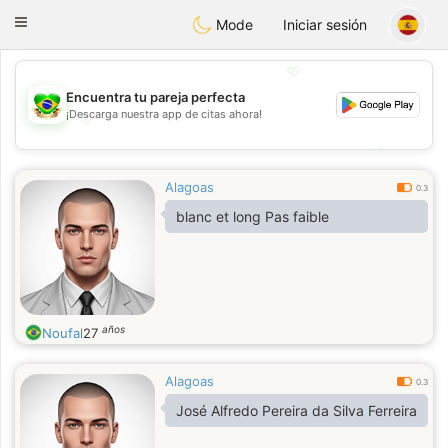
Brasil
Conversar
Toggle
Mode
Iniciar sesión
navigation
💖
Encuentra tu pareja perfecta
¡Descarga nuestra app de citas ahora!
💖
💕
💕
Alagoas
0.3
blanc et long Pas faible
años
Noufal
27
Alagoas
0.3
José Alfredo Pereira da Silva Ferreira