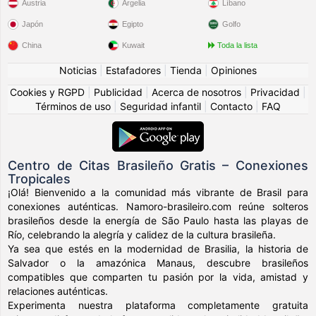
Austria
Argelia
Líbano
Japón
Egipto
Golfo
China
Kuwait
Toda la lista
Noticias
|
Estafadores
|
Tienda
|
Opiniones
Cookies y RGPD
|
Publicidad
|
Acerca de nosotros
|
Privacidad
|
Términos de uso
|
Seguridad infantil
|
Contacto
|
FAQ
Centro de Citas Brasileño Gratis – Conexiones
Tropicales
¡Olá! Bienvenido a la comunidad más vibrante de Brasil para
conexiones auténticas. Namoro-brasileiro.com reúne solteros
brasileños desde la energía de São Paulo hasta las playas de
Río, celebrando la alegría y calidez de la cultura brasileña.
Ya sea que estés en la modernidad de Brasilia, la historia de
Salvador o la amazónica Manaus, descubre brasileños
compatibles que comparten tu pasión por la vida, amistad y
relaciones auténticas.
Experimenta nuestra plataforma completamente gratuita