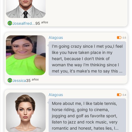
años
Josealfred...
95
Alagoas
0.5
I'm going crazy since I met you,I feel
like you have taken place in my
heart, because I don't think of
woman the way I'm thinking since I
met you, it's make's me to say this to
you now, but I don't know how you
años
Jessica
35
will feel it, I'm falling in love with you
Alagoas
0.4
More about me, I like table tennis,
horse riding, going to cinema,
jogging and golf as favorite sport,
listen to jazz and rock music, very
romantic and honest, hates lies, I