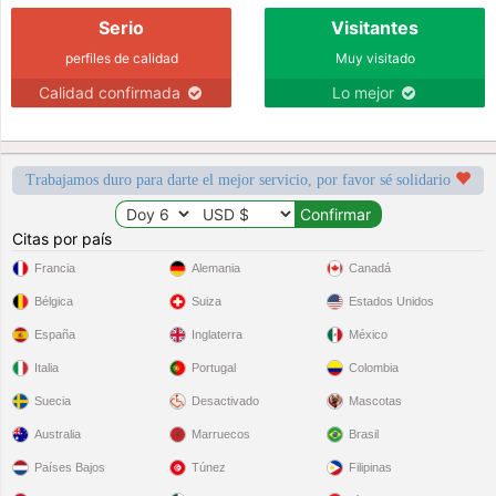
Serio
Visitantes
perfiles de calidad
Muy visitado
Calidad confirmada
Lo mejor
Trabajamos duro para darte el mejor servicio, por favor sé solidario
Citas por país
Francia
Alemania
Canadá
Bélgica
Suiza
Estados Unidos
España
Inglaterra
México
Italia
Portugal
Colombia
Suecia
Desactivado
Mascotas
Australia
Marruecos
Brasil
Países Bajos
Túnez
Filipinas