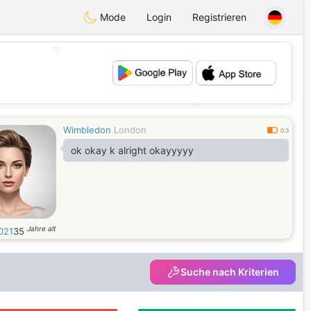
Mode
Login
Registrieren
💖
💕
Wimbledon
London
0.3
ok okay k alright okayyyyy
Jahre alt
021
35
Suche nach Kriterien