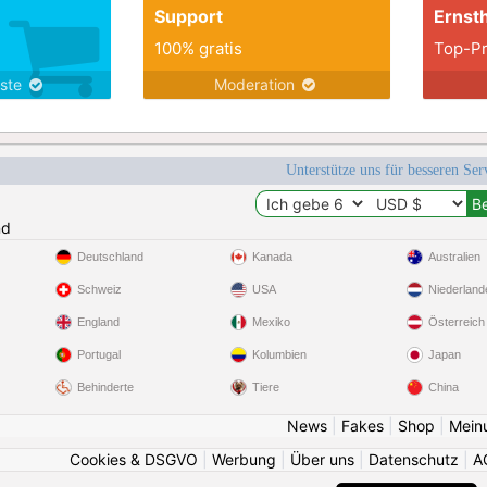
Support
Ernsth
100% gratis
Top-Pr
nste
Moderation
Unterstütze uns für besseren Se
nd
Deutschland
Kanada
Australien
Schweiz
USA
Niederland
England
Mexiko
Österreich
Portugal
Kolumbien
Japan
Behinderte
Tiere
China
News
|
Fakes
|
Shop
|
Mein
Cookies & DSGVO
|
Werbung
|
Über uns
|
Datenschutz
|
A