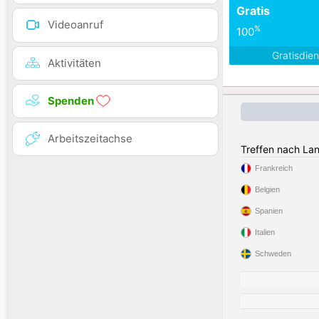
Gratis
Videoanruf
%
100
Gratisdie
Aktivitäten
Spenden
Arbeitszeitachse
Treffen nach La
Frankreich
Belgien
Spanien
Italien
Schweden