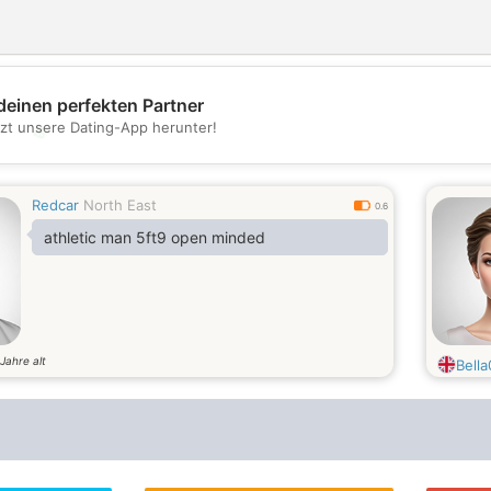
deinen perfekten Partner
tzt unsere Dating-App herunter!
💖
💕
Redcar
North East
0.6
athletic man 5ft9 open minded
Jahre alt
Bella