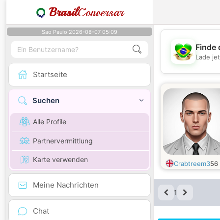
Brasil
Conversar
Sao Paulo 2026-08-07 05:09
Finde 
Lade je
Startseite
Suchen
Alle Profile
Partnervermittlung
Karte verwenden
Crabtreem3
56
Meine Nachrichten
1
Chat