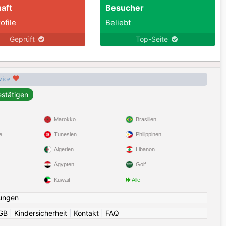
aft
Besucher
ofile
Beliebt
Geprüft
Top-Seite
rvice
Marokko
Brasilien
e
Tunesien
Philippinen
Algerien
Libanon
Ägypten
Golf
Kuwait
Alle
ungen
GB
|
Kindersicherheit
|
Kontakt
|
FAQ