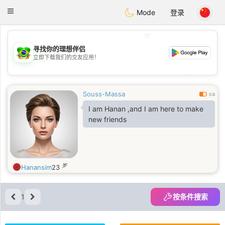
Brasil
Conversar
Toggle
Mode
登录
navigation
💖
寻找你的理想伴侣
立即下载我们的交友应用！
💖
💕
💕
Souss-Massa
0.6
I am Hanan ,and I am here to make
new friends
岁
Hanansim
23
1
按条件搜索