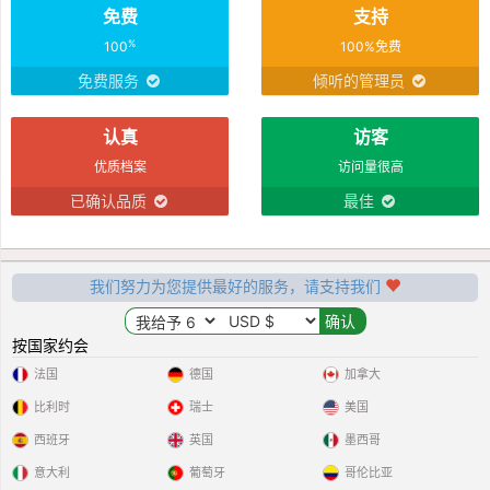
免费
支持
%
100
100%免费
免费服务
倾听的管理员
认真
访客
优质档案
访问量很高
已确认品质
最佳
我们努力为您提供最好的服务，请支持我们
按国家约会
法国
德国
加拿大
比利时
瑞士
美国
西班牙
英国
墨西哥
意大利
葡萄牙
哥伦比亚