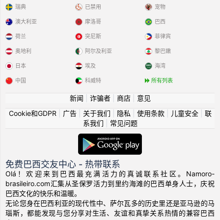
瑞典
已禁用
宠物
澳大利亚
摩洛哥
巴西
荷兰
突尼斯
菲律宾
奥地利
阿尔及利亚
黎巴嫩
日本
埃及
海湾
中国
科威特
所有列表
新闻
|
诈骗者
|
商店
|
意见
Cookie和GDPR
|
广告
|
关于我们
|
隐私
|
使用条款
|
儿童安全
|
联
系我们
|
常见问题
免费巴西交友中心 - 热带联系
Olá！欢迎来到巴西最充满活力的真诚联系社区。Namoro-
brasileiro.com汇集从圣保罗活力到里约海滩的巴西单身人士，庆祝
巴西文化的快乐和温暖。
无论您身在巴西利亚的现代性中、萨尔瓦多的历史里还是亚马逊的马
瑙斯，都能发现与您分享对生活、友谊和真挚关系热情的兼容巴西