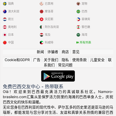
瑞典
已禁用
宠物
澳大利亚
摩洛哥
巴西
荷兰
突尼斯
菲律宾
奥地利
阿尔及利亚
黎巴嫩
日本
埃及
海湾
中国
科威特
所有列表
新闻
|
诈骗者
|
商店
|
意见
Cookie和GDPR
|
广告
|
关于我们
|
隐私
|
使用条款
|
儿童安全
|
联
系我们
|
常见问题
免费巴西交友中心 - 热带联系
Olá！欢迎来到巴西最充满活力的真诚联系社区。Namoro-
brasileiro.com汇集从圣保罗活力到里约海滩的巴西单身人士，庆祝
巴西文化的快乐和温暖。
无论您身在巴西利亚的现代性中、萨尔瓦多的历史里还是亚马逊的马
瑙斯，都能发现与您分享对生活、友谊和真挚关系热情的兼容巴西