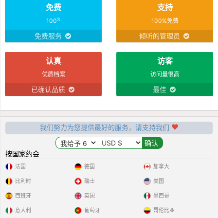
免费
支持
%
100
100%免费
免费服务
倾听的管理员
认真
访客
优质档案
访问量很高
已确认品质
最佳
我们努力为您提供最好的服务，请支持我们
按国家约会
法国
德国
加拿大
比利时
瑞士
美国
西班牙
英国
墨西哥
意大利
葡萄牙
哥伦比亚