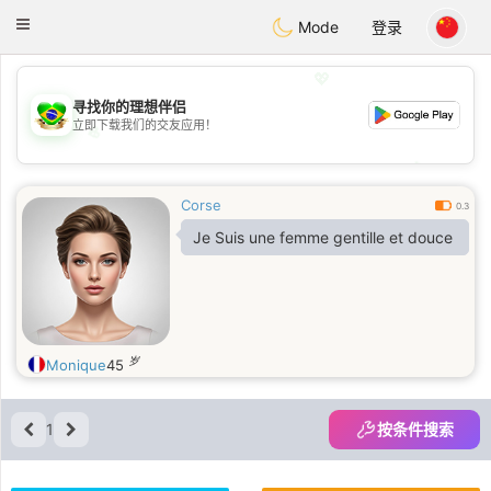
Brasil
Conversar
Toggle
Mode
登录
navigation
💖
寻找你的理想伴侣
立即下载我们的交友应用！
💖
💕
💕
Corse
0.3
Je Suis une femme gentille et douce
岁
Monique
45
1
按条件搜索