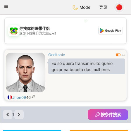
Brasil
Conversar
Toggle
Mode
登录
navigation
💖
寻找你的理想伴侣
立即下载我们的交友应用！
💖
💕
💕
Occitanie
0.5
Eu só quero transar muito quero
gozar na buceta das mulheres
岁
Jhon09
46
1
按条件搜索