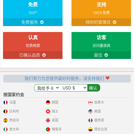
免费
支持
%
100
100%免费
免费服务
倾听的管理员
认真
访客
优质档案
访问量很高
已确认品质
最佳
我们努力为您提供最好的服务，请支持我们
按国家约会
法国
德国
加拿大
比利时
瑞士
美国
西班牙
英国
墨西哥
意大利
葡萄牙
哥伦比亚