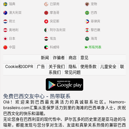
瑞典
已禁用
宠物
澳大利亚
摩洛哥
巴西
荷兰
突尼斯
菲律宾
奥地利
阿尔及利亚
黎巴嫩
日本
埃及
海湾
中国
科威特
所有列表
新闻
|
诈骗者
|
商店
|
意见
Cookie和GDPR
|
广告
|
关于我们
|
隐私
|
使用条款
|
儿童安全
|
联
系我们
|
常见问题
免费巴西交友中心 - 热带联系
Olá！欢迎来到巴西最充满活力的真诚联系社区。Namoro-
brasileiro.com汇集从圣保罗活力到里约海滩的巴西单身人士，庆祝
巴西文化的快乐和温暖。
无论您身在巴西利亚的现代性中、萨尔瓦多的历史里还是亚马逊的马
瑙斯，都能发现与您分享对生活、友谊和真挚关系热情的兼容巴西