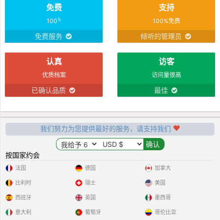
免费
支持
%
100
100%免费
免费服务
倾听的管理员
认真
访客
优质档案
访问量很高
已确认品质
最佳
我们努力为您提供最好的服务，请支持我们
按国家约会
法国
德国
加拿大
比利时
瑞士
美国
西班牙
英国
墨西哥
意大利
葡萄牙
哥伦比亚