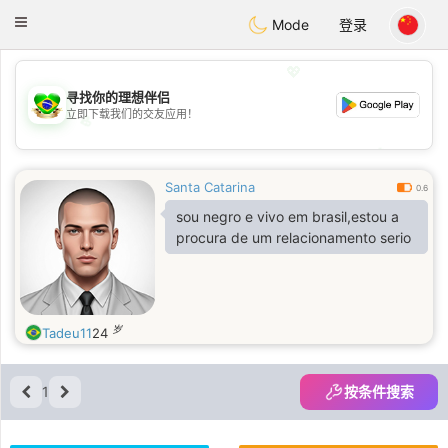
Brasil
Conversar
Toggle
Mode
登录
navigation
💖
寻找你的理想伴侣
立即下载我们的交友应用！
💖
💕
💕
Santa Catarina
0.6
sou negro e vivo em brasil,estou a
procura de um relacionamento serio
岁
Tadeu11
24
1
按条件搜索