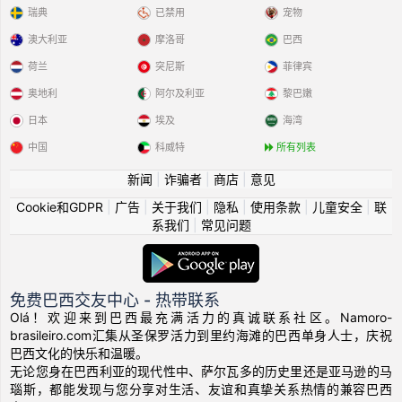
瑞典
已禁用
宠物
澳大利亚
摩洛哥
巴西
荷兰
突尼斯
菲律宾
奥地利
阿尔及利亚
黎巴嫩
日本
埃及
海湾
中国
科威特
所有列表
新闻
|
诈骗者
|
商店
|
意见
Cookie和GDPR
|
广告
|
关于我们
|
隐私
|
使用条款
|
儿童安全
|
联
系我们
|
常见问题
免费巴西交友中心 - 热带联系
Olá！欢迎来到巴西最充满活力的真诚联系社区。Namoro-
brasileiro.com汇集从圣保罗活力到里约海滩的巴西单身人士，庆祝
巴西文化的快乐和温暖。
无论您身在巴西利亚的现代性中、萨尔瓦多的历史里还是亚马逊的马
瑙斯，都能发现与您分享对生活、友谊和真挚关系热情的兼容巴西