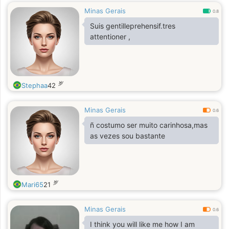
Minas Gerais
0.8
Suis gentilleprehensif.tres
attentioner ,
岁
Stephaa
42
Minas Gerais
0.6
ñ costumo ser muito carinhosa,mas
as vezes sou bastante
岁
Mari65
21
Minas Gerais
0.6
I think you will like me how I am