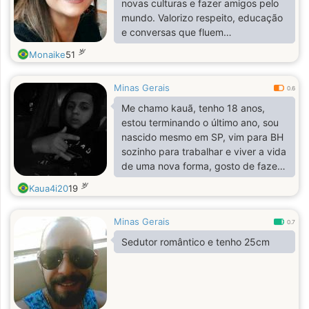
novas culturas e fazer amigos pelo
mundo. Valorizo respeito, educação
e conversas que fluem
naturalmente. Por enquanto, a ideia
岁
Monaike
51
é fazer amizades — se virar algo
mais, que seja leve e verdadeiro 😉
Minas Gerais
0.6
Me chamo kauã, tenho 18 anos,
estou terminando o último ano, sou
nascido mesmo em SP, vim para BH
sozinho para trabalhar e viver a vida
de uma nova forma, gosto de fazer
muitas coisas! E prefiro conversar ou
岁
Kaua4i20
19
fazer biografia kkk
Minas Gerais
0.7
Sedutor romântico e tenho 25cm