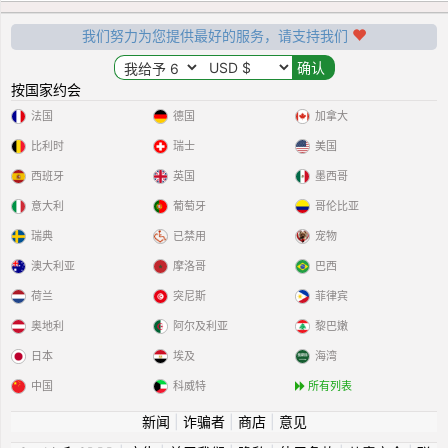
我们努力为您提供最好的服务，请支持我们
按国家约会
法国
德国
加拿大
比利时
瑞士
美国
西班牙
英国
墨西哥
意大利
葡萄牙
哥伦比亚
瑞典
已禁用
宠物
澳大利亚
摩洛哥
巴西
荷兰
突尼斯
菲律宾
奥地利
阿尔及利亚
黎巴嫩
日本
埃及
海湾
中国
科威特
所有列表
新闻
|
诈骗者
|
商店
|
意见